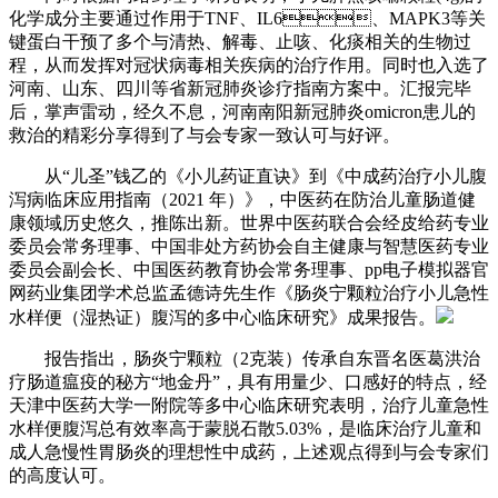
化学成分主要通过作用于TNF、IL6、MAPK3等关
键蛋白干预了多个与清热、解毒、止咳、化痰相关的生物过
程，从而发挥对冠状病毒相关疾病的治疗作用。同时也入选了
河南、山东、四川等省新冠肺炎诊疗指南方案中。汇报完毕
后，掌声雷动，经久不息，河南南阳新冠肺炎omicron患儿的
救治的精彩分享得到了与会专家一致认可与好评。
从“儿圣”钱乙的《小儿药证直诀》到《中成药治疗小儿腹
泻病临床应用指南（2021 年）》，中医药在防治儿童肠道健
康领域历史悠久，推陈出新。世界中医药联合会经皮给药专业
委员会常务理事、中国非处方药协会自主健康与智慧医药专业
委员会副会长、中国医药教育协会常务理事、pp电子模拟器官
网药业集团学术总监孟德诗先生作《肠炎宁颗粒治疗小儿急性
水样便（湿热证）腹泻的多中心临床研究》成果报告。
报告指出，肠炎宁颗粒（2克装）传承自东晋名医葛洪治
疗肠道瘟疫的秘方“地金丹”，具有用量少、口感好的特点，经
天津中医药大学一附院等多中心临床研究表明，治疗儿童急性
水样便腹泻总有效率高于蒙脱石散5.03%，是临床治疗儿童和
成人急慢性胃肠炎的理想性中成药，上述观点得到与会专家们
的高度认可。