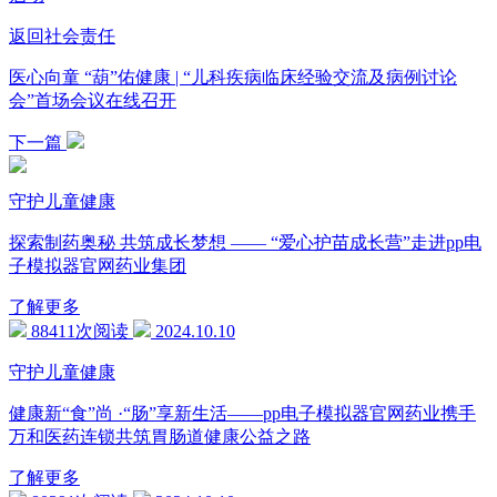
返回社会责任
医心向童 “葫”佑健康 | “儿科疾病临床经验交流及病例讨论
会”首场会议在线召开
下一篇
守护儿童健康
探索制药奥秘 共筑成长梦想 —— “爱心护苗成长营”走进pp电
子模拟器官网药业集团
了解更多
88411次阅读
2024.10.10
守护儿童健康
健康新“食”尚 ·“肠”享新生活——pp电子模拟器官网药业携手
万和医药连锁共筑胃肠道健康公益之路
了解更多