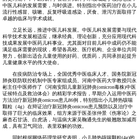
中医儿科的发展需要，与时俱进。特别指出中医药治疗在小儿
流行性感冒、咳嗽、反复呼吸道感染，厌食、泄泻方面取得了
卓越的临床与学术成就。
立足长远，推进中医儿科发展。中医儿科发展需要与现代
科学技术发展相适应，继承经典、理论创新，充分应用现代科
技成果发展中医药儿科事业。尤其面对目前儿科中成药仍不能
满足临床需要的现状，希望各高校、医疗机构、企业单位共同
努力，创新出适合儿童使用的好药、优质药，共同承担起提升
儿童健康水平的伟大使命。
在疫病防治专场上，全国优秀中医临床人才、国务院新冠
肺炎联防联控机制中医专家组成员、河南中医药大学教授闫永
彬主任中医师作了《河南安阳儿童新冠肺炎(omicron毒株)中医
证候特点及救治体会》的精彩学术报告，早期介入运用中医药
方法治疗新冠肺炎omicron患儿86例，特别指出小儿肺热咳喘
颗粒（4g）在辩证治疗新冠肺炎omicron患儿预防以及治疗中
取得了巨大的临床效果，组方来源于医圣张仲景《伤寒论》之
麻杏石甘汤、白虎汤，与温病大家吴鞠通先生的银翘散加减而
成，具有卫气同治、表里双解的功效。
同时根据网络药理学研究表明，小儿肺热咳喘颗粒(4g)的