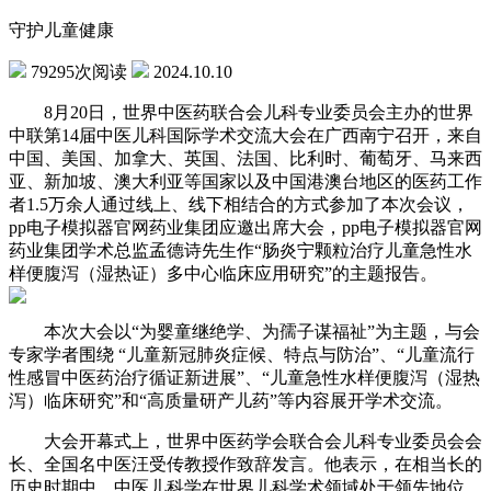
守护儿童健康
79295次阅读
2024.10.10
8月20日，世界中医药联合会儿科专业委员会主办的世界
中联第14届中医儿科国际学术交流大会在广西南宁召开，来自
中国、美国、加拿大、英国、法国、比利时、葡萄牙、马来西
亚、新加坡、澳大利亚等国家以及中国港澳台地区的医药工作
者1.5万余人通过线上、线下相结合的方式参加了本次会议，
pp电子模拟器官网药业集团应邀出席大会，pp电子模拟器官网
药业集团学术总监孟德诗先生作“肠炎宁颗粒治疗儿童急性水
样便腹泻（湿热证）多中心临床应用研究”的主题报告。
本次大会以“为婴童继绝学、为孺子谋福祉”为主题，与会
专家学者围绕 “儿童新冠肺炎症候、特点与防治”、“儿童流行
性感冒中医药治疗循证新进展”、“儿童急性水样便腹泻（湿热
泻）临床研究”和“高质量研产儿药”等内容展开学术交流。
大会开幕式上，世界中医药学会联合会儿科专业委员会会
长、全国名中医汪受传教授作致辞发言。他表示，在相当长的
历史时期中，中医儿科学在世界儿科学术领域处于领先地位，