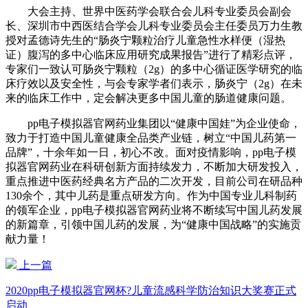
大会主持、世界中医药学会联合会儿科专业委员会副会
长、深圳市中西医结合学会儿科专业委员会主任委员万力生教
授对孟德诗先生的“肠炎宁颗粒治疗儿童急性水样便（湿热
证）腹泻的多中心临床应用研究成果报告”进行了精彩点评，
专家们一致认可肠炎宁颗粒（2g）的多中心循证医学研究的临
床疗效以及安全性，与会专家学者们表示，肠炎宁（2g）在未
来的临床工作中，定会解决更多中国儿童的肠道健康问题。
pp电子模拟器官网药业集团以“健康中国娃”为企业使命，
致力于打造中国儿童健康全品类产业链，树立“中国儿药第一
品牌”，十余年如一日，初心不改。面对疫情影响，pp电子模
拟器官网药业在科研创新方面持续发力，不断加大研发投入，
重点推进中医药经典名方产品的二次开发，目前公司在研品种
130余个，其中儿药是重点研发方向。作为中国专业儿科制药
的领军企业，pp电子模拟器官网药业将不断续写中国儿药发展
的新篇章，引领中国儿药的发展，为“健康中国战略”的实施贡
献力量！
上一篇
2020pp电子模拟器官网杯?儿童流感科学防治知识大奖赛正式
启动