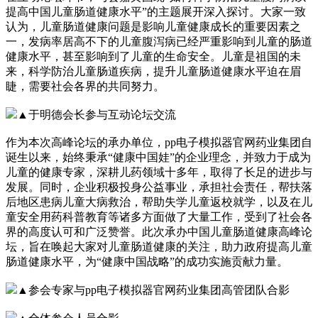
提高中国儿童肠道健康水平”的主题展开深入探讨。大家一致
认为，儿童肠道健康问题是影响儿童健康成长的重要因素之
一，发病率居高不下的儿童腹泻病已经严重影响到儿童的肠道
健康水平，甚至影响到了儿童的生命安全。儿童是祖国的未
来，科学防治儿童肠道疾病，提升儿童肠道健康水平迫在眉
睫，需要社会各界的共同努力。
▲于明德会长参与互动论坛交流
作为本次高峰论坛的承办单位，pp电子模拟器官网药业集团自
诞生以来，始终秉承“健康中国娃”的企业理念，并致力于成为
儿童的健康专家，深耕儿药领域十多年，取得了长足的进步与
发展。同时，企业积极投身公益事业，承担社会责任，帮扶落
后地区患病儿童大病救治，帮助失学儿童返校就学，以及在儿
童安全用药科普教育等诸多方面做了大量工作，受到了社会各
界的高度认可和广泛赞誉。此次承办中国儿童肠道健康高峰论
坛，旨在唤起大家对儿童肠道健康的关注，助力政府提高儿童
肠道健康水平，为“健康中国战略”的成功实施贡献力量。
▲参会专家与pp电子模拟器官网药业集团高管团队合影