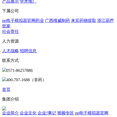
产品展示
学术推广
下属公司
pp电子模拟器官网药业
广西维威制药
来宾药物提取
浙江葫芦
世家
社会责任
人力资源
人才战略
招聘信息
联系方式
0571-86257886
400-707-1688（非药）
首页
集团介绍
企业简介
企业文化
企业?事记
视频专区
pp电子模拟器官网