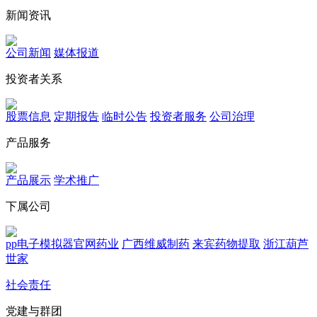
新闻资讯
公司新闻
媒体报道
投资者关系
股票信息
定期报告
临时公告
投资者服务
公司治理
产品服务
产品展示
学术推广
下属公司
pp电子模拟器官网药业
广西维威制药
来宾药物提取
浙江葫芦
世家
社会责任
党建与群团