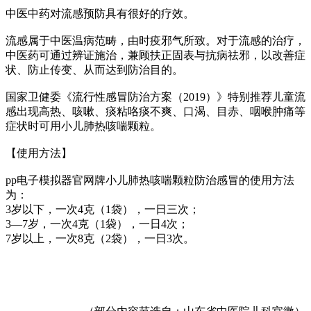
中医中药对流感预防具有很好的疗效。
流感属于中医温病范畴，由时疫邪气所致。对于流感的治疗，
中医药可通过辨证施治，兼顾扶正固表与抗病祛邪，以改善症
状、防止传变、从而达到防治目的。
国家卫健委《流行性感冒防治方案（2019）》特别推荐儿童流
感出现高热、咳嗽、痰粘咯痰不爽、口渴、目赤、咽喉肿痛等
症状时可用小儿肺热咳喘颗粒。
【使用方法】
pp电子模拟器官网牌小儿肺热咳喘颗粒防治感冒的使用方法
为：
3岁以下，一次4克（1袋），一日三次；
3—7岁，一次4克（1袋），一日4次；
7岁以上，一次8克（2袋），一日3次。