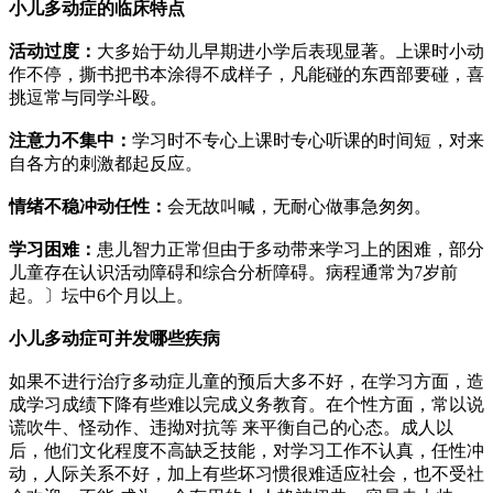
小儿多动症的临床特点
活动过度：
大多始于幼儿早期进小学后表现显著。上课时小动
作不停，撕书把书本涂得不成样子，凡能碰的东西部要碰，喜
挑逗常与同学斗殴。
注意力不集中：
学习时不专心上课时专心听课的时间短，对来
自各方的刺激都起反应。
情绪不稳冲动任性：
会无故叫喊，无耐心做事急匆匆。
学习困难：
患儿智力正常但由于多动带来学习上的困难，部分
儿童存在认识活动障碍和综合分析障碍。病程通常为7岁前
起。〕坛中6个月以上。
小儿多动症可并发哪些疾病
如果不进行治疗多动症儿童的预后大多不好，在学习方面，造
成学习成绩下降有些难以完成义务教育。在个性方面，常以说
谎吹牛、怪动作、违拗对抗等 来平衡自己的心态。成人以
后，他们文化程度不高缺乏技能，对学习工作不认真，任性冲
动，人际关系不好，加上有些坏习惯很难适应社会，也不受社